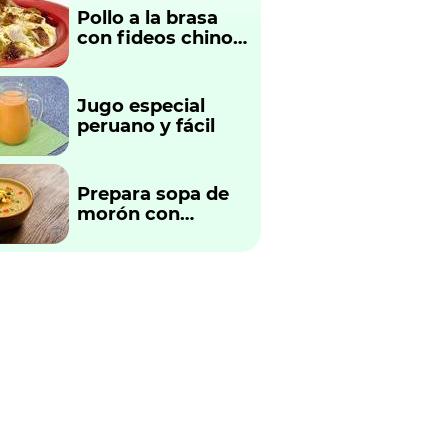
Pollo a la brasa
con fideos chinos
fácil y rápido
Jugo especial
peruano y fácil
Prepara sopa de
morón con
verduras
tradicional
peruano