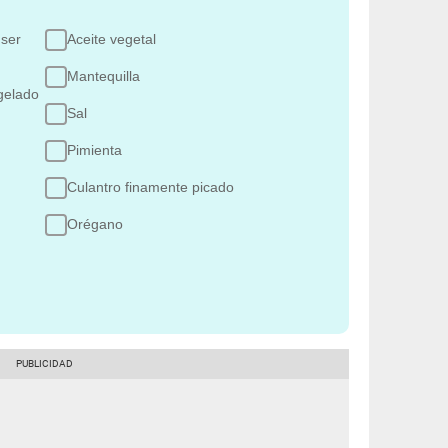
 ser
Aceite vegetal
Mantequilla
gelado
Sal
Pimienta
Culantro finamente picado
Orégano