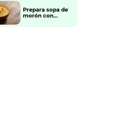
Prepara sopa de
morón con
verduras
tradicional
peruano