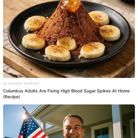
1. Pela, lava y hierve las papas.
2. Aplasta las papas hasta formar un puré.
3. Deja enfriar y forma un volcán para colocar un
huevo en el centro.
4. Mezcla y agrega la harina poco a poco. Amasa.
5. Si la masa está pegajosa, agrega un poco más de
harina.
6. Cuando tengas una masa suave y lisa, forma
rollitos y córtalos en porciones pequeñas.
7. Lleva los ñoquis a una olla con sal y agua a punto
de ebullición.
8. Cuando los ñoquis estén flotando, retíralos de la
olla.