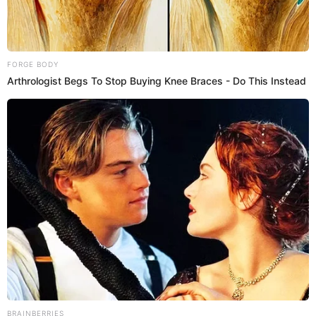
Únete a nuestro canal de Whatsapp
INGREDIENTES
1 kilo papa
1 huevo
200 gramos de harina
Sal