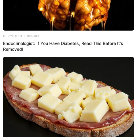
Últimas Recetas
Ver más
Hígado apanado peruano y fácil
Pollo a la brasa con fideos
chinos fácil y rápido
Jugo especial peruano y fácil
Prepara sopa de morón con
verduras tradicional peruano